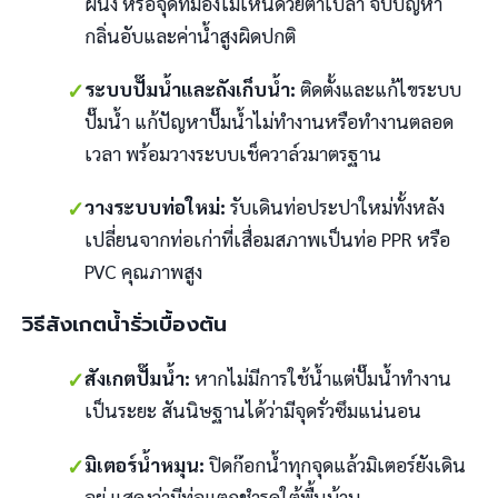
ผนัง หรือจุดที่มองไม่เห็นด้วยตาเปล่า จบปัญหา
กลิ่นอับและค่าน้ำสูงผิดปกติ
✓
ระบบปั๊มน้ำและถังเก็บน้ำ:
ติดตั้งและแก้ไขระบบ
ปั๊มน้ำ แก้ปัญหาปั๊มน้ำไม่ทำงานหรือทำงานตลอด
เวลา พร้อมวางระบบเช็ควาล์วมาตรฐาน
✓
วางระบบท่อใหม่:
รับเดินท่อประปาใหม่ทั้งหลัง
เปลี่ยนจากท่อเก่าที่เสื่อมสภาพเป็นท่อ PPR หรือ
PVC คุณภาพสูง
วิธีสังเกตน้ำรั่วเบื้องต้น
✓
สังเกตปั๊มน้ำ:
หากไม่มีการใช้น้ำแต่ปั๊มน้ำทำงาน
เป็นระยะ สันนิษฐานได้ว่ามีจุดรั่วซึมแน่นอน
✓
มิเตอร์น้ำหมุน:
ปิดก๊อกน้ำทุกจุดแล้วมิเตอร์ยังเดิน
อยู่ แสดงว่ามีท่อแตกชำรุดใต้พื้นบ้าน