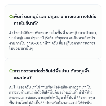
Q:
พื้นที่ นนทบุรี และ ปทุมธานี ช่างเดินทางไปถึง
ภายในกี่นาที?
A:
โดยปกติทีมช่างที่แสตนบายในพื้นที่ นนทบุรี (บางบัวทอง,
บางใหญ่) และ ปทุมธานี (รังสิต, ลำลูกกา) จะเดินทางถึงหน้า
งานภายใน **30-60 นาที** ครับ ขึ้นอยู่กับสภาพการจราจร
ในช่วงเวลานั้นๆ
Q:
การตรวจหาท่อรั่วซึมใต้พื้นบ้าน ต้องทุบพื้น
เยอะไหม?
A:
ไม่เยอะครับ เราใช้ **เครื่องมือฟังเสียงมาตรฐาน** ใน
การระบุตำแหน่งท่อรั่วซึมใต้พื้นดินอย่างแม่นยำ ทำให้ช่าง
สามารถเจาะซ่อมเฉพาะจุดที่เกิดปัญหาได้ทันที **ลดการทุบ
พื้นบ้านโดยไม่จำเป็น** ประหยัดทั้งเวลาและค่าใช้จ่ายใน