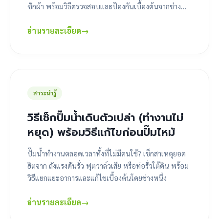
ซักผ้า พร้อมวิธีตรวจสอบและป้องกันเบื้องต้นจากช่าง
หนึ่ง
อ่านรายละเอียด
→
สาระน่ารู้
วิธีเช็กปั๊มน้ำเดินตัวเปล่า (ทำงานไม่
หยุด) พร้อมวิธีแก้ไขก่อนปั๊มไหม้
ปั๊มน้ำทำงานตลอดเวลาทั้งที่ไม่มีคนใช้? เช็กสาเหตุยอด
ฮิตจาก ถังแรงดันรั่ว ฟุตวาล์วเสีย หรือท่อรั่วใต้ดิน พร้อม
วิธีแยกแยะอาการและแก้ไขเบื้องต้นโดยช่างหนึ่ง
อ่านรายละเอียด
→