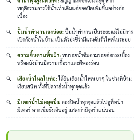
ค่าน้ำพุ่งสูงผิดปกติ:
สัญญาณที่ชัดเจนที่สุด หาก
พฤติกรรมการใช้น้ำเท่าเดิมแต่ยอดบิลเพิ่มขึ้นอย่างต่อ
เนื่อง
ปั๊มน้ำทำงานเองบ่อย:
ปั๊มน้ำทำงานเป็นระยะแม้ไม่มีการ
เปิดก๊อกน้ำในบ้าน เป็นตัวบ่งชี้ว่ามีแรงดันรั่วไหลในระบบ
ความชื้นตามพื้นผิว:
พบรอยน้ำซึมตามรอยต่อกระเบื้อง
หรือผนังบ้านมีคราบเชื้อราและสีพองร่อน
เสียงน้ำไหลในท่อ:
ได้ยินเสียงน้ำไหลเบาๆ ในช่วงที่บ้าน
เงียบสนิท ทั้งที่ปิดวาล์วน้ำทุกจุดแล้ว
มิเตอร์น้ำไม่หยุดนิ่ง:
ลองปิดน้ำทุกจุดแล้วไปดูที่หน้า
มิเตอร์ หากเข็มยังเดินอยู่ แสดงว่ามีจุดรั่วแน่นอน