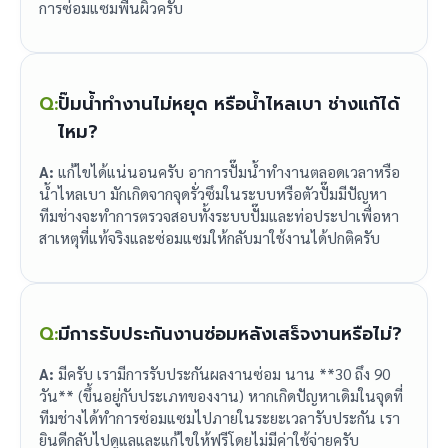
การซ่อมแซมพื้นผิวครับ
Q:
ปั๊มน้ำทำงานไม่หยุด หรือน้ำไหลเบา ช่างแก้ได้
ไหม?
A:
แก้ไขได้แน่นอนครับ อาการปั๊มน้ำทำงานตลอดเวลาหรือ
น้ำไหลเบา มักเกิดจากจุดรั่วซึมในระบบหรือตัวปั๊มมีปัญหา
ทีมช่างจะทำการตรวจสอบทั้งระบบปั๊มและท่อประปาเพื่อหา
สาเหตุที่แท้จริงและซ่อมแซมให้กลับมาใช้งานได้ปกติครับ
Q:
มีการรับประกันงานซ่อมหลังเสร็จงานหรือไม่?
A:
มีครับ เรามีการรับประกันผลงานซ่อม นาน **30 ถึง 90
วัน** (ขึ้นอยู่กับประเภทของงาน) หากเกิดปัญหาเดิมในจุดที่
ทีมช่างได้ทำการซ่อมแซมไปภายในระยะเวลารับประกัน เรา
ยินดีกลับไปดูแลและแก้ไขให้ฟรีโดยไม่มีค่าใช้จ่ายครับ