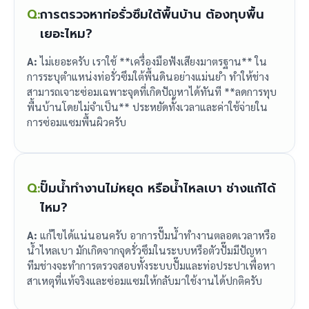
Q:
การตรวจหาท่อรั่วซึมใต้พื้นบ้าน ต้องทุบพื้น
เยอะไหม?
A:
ไม่เยอะครับ เราใช้ **เครื่องมือฟังเสียงมาตรฐาน** ใน
การระบุตำแหน่งท่อรั่วซึมใต้พื้นดินอย่างแม่นยำ ทำให้ช่าง
สามารถเจาะซ่อมเฉพาะจุดที่เกิดปัญหาได้ทันที **ลดการทุบ
พื้นบ้านโดยไม่จำเป็น** ประหยัดทั้งเวลาและค่าใช้จ่ายใน
การซ่อมแซมพื้นผิวครับ
Q:
ปั๊มน้ำทำงานไม่หยุด หรือน้ำไหลเบา ช่างแก้ได้
ไหม?
A:
แก้ไขได้แน่นอนครับ อาการปั๊มน้ำทำงานตลอดเวลาหรือ
น้ำไหลเบา มักเกิดจากจุดรั่วซึมในระบบหรือตัวปั๊มมีปัญหา
ทีมช่างจะทำการตรวจสอบทั้งระบบปั๊มและท่อประปาเพื่อหา
สาเหตุที่แท้จริงและซ่อมแซมให้กลับมาใช้งานได้ปกติครับ